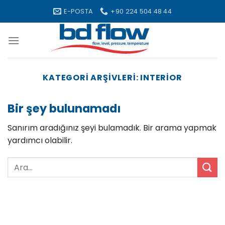
Skip
E-POSTA
+90 224 504 48 44
to
content
KATEGORI ARŞIVLERI:
INTERIOR
Bir şey bulunamadı
Sanırım aradığınız şeyi bulamadık. Bir arama yapmak
yardımcı olabilir.