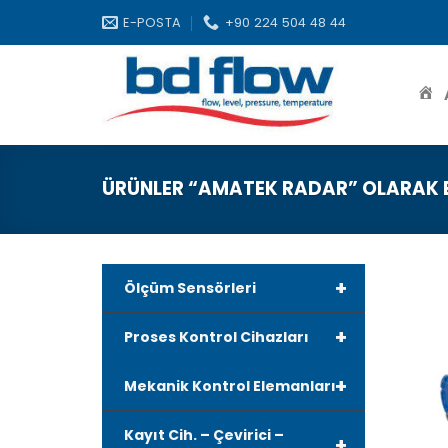
Skip
E-POSTA
+90 224 504 48 44
to
content
ÜRÜNLER “AMATEK RADAR” OLARAK E
+
Ölçüm Sensörleri
+
Proses Kontrol Cihazları
+
Mekanik Kontrol Elemanları
Kayıt Cih. – Çevirici –
+