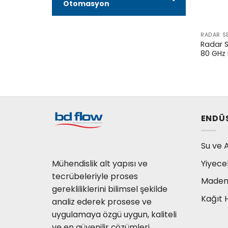
Otomasyon
RADAR SE
Radar S
80 GHz
ENDÜ
Su ve A
Mühendislik alt yapısı ve
Yiyece
tecrübeleriyle proses
Madenc
gerekliliklerini bilimsel şekilde
Kağıt 
analiz ederek prosese ve
uygulamaya özgü uygun, kaliteli
ve en güvenilir çözümleri