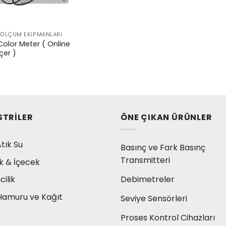
K ÖLÇÜM EKIPMANLARI
Color Meter ( Online
çer )
STRILER
ÖNE ÇIKAN ÜRÜNLER
tık Su
Basınç ve Fark Basınç
Transmitteri
k & İçecek
Debimetreler
ilik
Hamuru ve Kağıt
Seviye Sensörleri
Proses Kontrol Cihazları