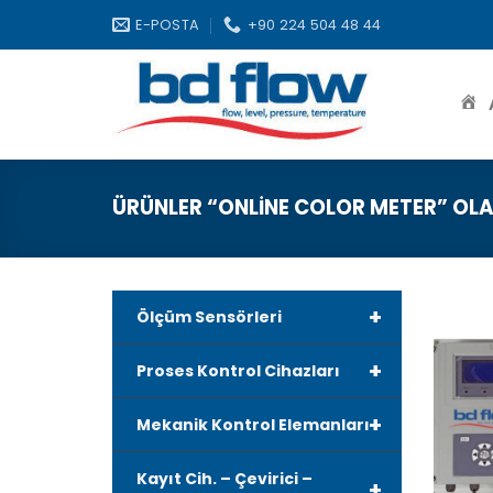
Skip
E-POSTA
+90 224 504 48 44
to
content
ÜRÜNLER “ONLINE COLOR METER” OLA
+
Ölçüm Sensörleri
+
Proses Kontrol Cihazları
+
Mekanik Kontrol Elemanları
Kayıt Cih. – Çevirici –
+