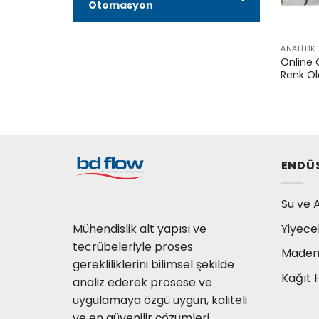
Otomasyon
ANALITI
Online 
Renk Öl
ENDÜ
Su ve A
Mühendislik alt yapısı ve
Yiyece
tecrübeleriyle proses
Madenc
gerekliliklerini bilimsel şekilde
Kağıt 
analiz ederek prosese ve
uygulamaya özgü uygun, kaliteli
ve en güvenilir çözümleri