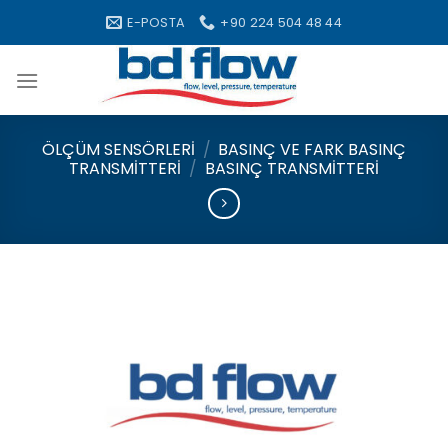
Skip
E-POSTA
+90 224 504 48 44
to
content
ÖLÇÜM SENSÖRLERI
/
BASINÇ VE FARK BASINÇ
TRANSMITTERI
/
BASINÇ TRANSMITTERI