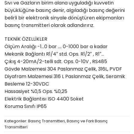
Sıvı ve Gazların birim alana uyguladığı kuvvetin
büyüklüğüne basınç denir, algıladığı basınç değerini
belirli bir elektronik sinyale dönüştüren ekipmanları
basınç transmitteri olarak adlandırırız.
TEKNİK ÖZELLİKLER
Ölçüm Aralığı -1…0 bar …. 0-1000 bar a kadar
Mekanik Bağlantı R1/4″ std. Ops. R1/2″ , R1″…
Çıkış 4-20mA/2-telli sdt. Ops. 0-10V , RS485
Gövde Malzemesi 304 Paslanmaz Çelik, 316L, PVDF
Diyafram Malzemesi 316 L Paslanmaz Çelik, Seramik
Besleme 12-30VDC
Hassasiyet %0,5 Ops. %0,25
Elektrik Bağlantısı ISO 4400 Soket
Koruma Sınıfı IP65
Kategoriler:
Basınç Transmitteri
,
Basınç ve Fark Basınç
Transmitteri