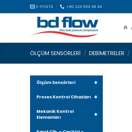
Skip
E-POSTA
+90 224 504 48 44
to
content
ÖLÇÜM SENSÖRLERI
/
DEBIMETRELER
/
+
Ölçüm Sensörleri
+
Proses Kontrol Cihazları
Mekanik Kontrol
+
Elemanları
Kayıt Cih. – Çevirici –