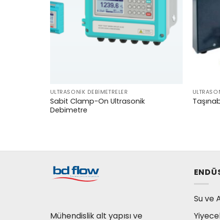
ULTRASONIK DEBIMETRELER
ULTRASON
ik
Sabit Clamp-On Ultrasonik
Taşınabi
Debimetre
ENDÜ
Su ve A
Mühendislik alt yapısı ve
Yiyece