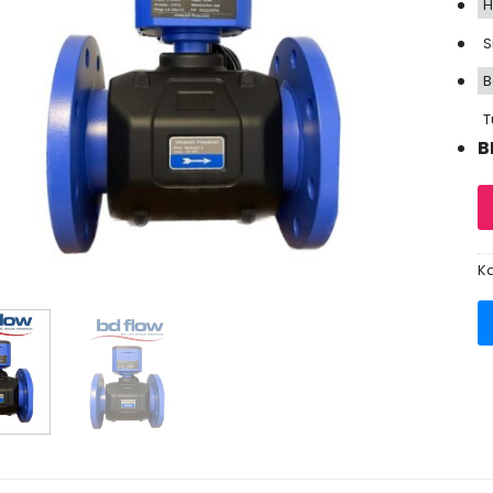
H
S
B
T
B
Ka