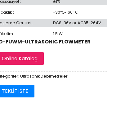
assasiyet :
±1%
ıcaklık :
-30℃~160 ℃
esleme Gerilimi :
DC8-36V or AC85-264V
üketim :
1.5 W
D-FUWM-ULTRASONIC FLOWMETER
Online Katalog
tegoriler:
Ultrasonik Debimetreler
TEKLİF İSTE