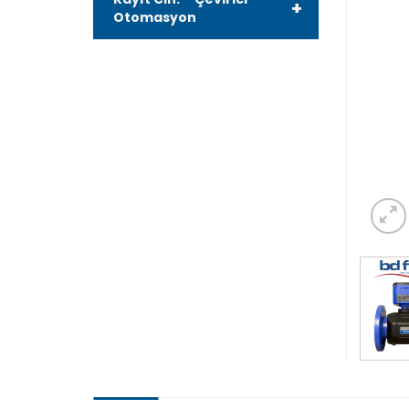
+
Otomasyon