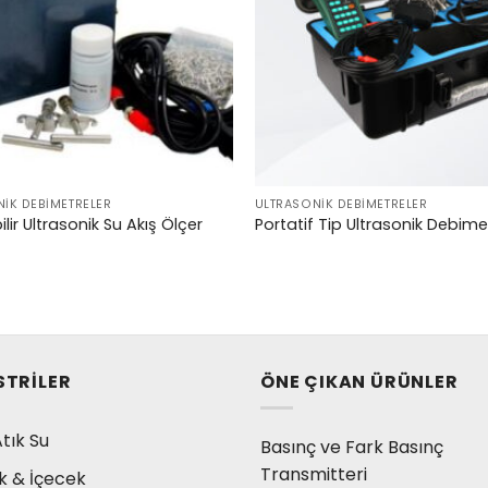
IK DEBIMETRELER
ULTRASONIK DEBIMETRELER
lir Ultrasonik Su Akış Ölçer
Portatif Tip Ultrasonik Debime
STRILER
ÖNE ÇIKAN ÜRÜNLER
tık Su
Basınç ve Fark Basınç
Transmitteri
k & İçecek