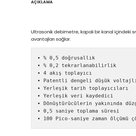
AÇIKLAMA
Ultrasonik debimetre, kapalı bir kanal içindeki s
avantajları sağlar.
• % 0,5 doğrusallık

• % 0,2 tekrarlanabilirlik

• 4 akış toplayıcı

• Patentli dengeli düşük voltajlı
• Yerleşik tarih toplayıcıları

• Yerleşik veri kaydedici

• Dönüştürücülerin yakınında düzg
• 0,5 saniye toplama süresi

• 100 Pico-saniye zaman ölçümü ç