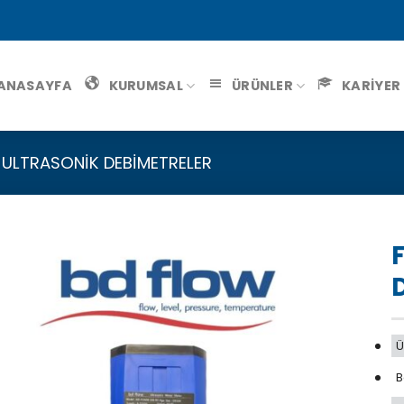
ANASAYFA
KURUMSAL
ÜRÜNLER
KARİYER
ULTRASONIK DEBIMETRELER
F
Ü
B