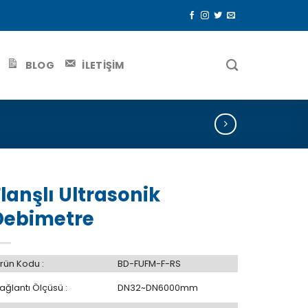
BLOG
İLETİŞİM
lanşlı Ultrasonik
Debimetre
rün Kodu :
BD-FUFM-F-RS
ağlantı Ölçüsü :
DN32~DN6000mm