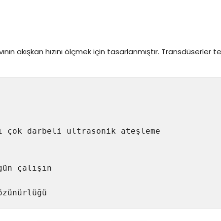
ıvının akışkan hızını ölçmek için tasarlanmıştır. Transdüserler t
 çok darbeli ultrasonik ateşleme

ün çalışın

özünürlüğü