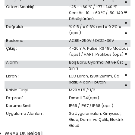
Ortam Sıcaklığı :
-25 ~ +60 ℃ / -77 ~ 140 ℉
Sensör -10~ +60 ℃ /-50~140 ℉
Dönüştürücü
Doğruluk :
% 0.5 / ± 0.3% and ± 0.2% ±
(ops.)
Besleme :
AC85-250V / DC12-36V
Çıkış :
4-20mA, Pulse, RS485 Modbus
(ops) / HART, Profibus (ops)
Alarm :
Boş Boru, Uyarma, Alt ve Üst
Sınırı
Ekran :
LCD Ekran, 128X128mm, Üç
satır, 4 dahili buton
Kablo Girişi :
M20 x 1.5 /: 1/2
Ex-proof :
Exmd II T4(ops)
Koruma Sınıfı :
IP65 / IP67 / IP68 (ops.)
Uygulama Alanları :
Su Uygulamaları, Kimyasal,
Gıda, Demir ve Çelik, Elektrik
Gücü
WRAS UK Belgeli