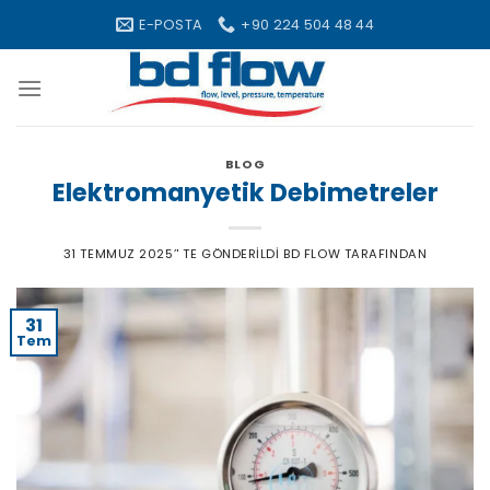
Skip
E-POSTA
+90 224 504 48 44
to
content
BLOG
Elektromanyetik Debimetreler
31 TEMMUZ 2025
’' TE GÖNDERILDI
BD FLOW
TARAFINDAN
31
Tem