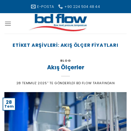
Skip
E-POSTA
+90 224 504 48 44
to
content
ETIKET ARŞIVLERI:
AKIŞ ÖLÇER FIYATLARI
BLOG
Akış Ölçerler
28 TEMMUZ 2025
’' TE GÖNDERILDI
BD FLOW
TARAFINDAN
28
Tem