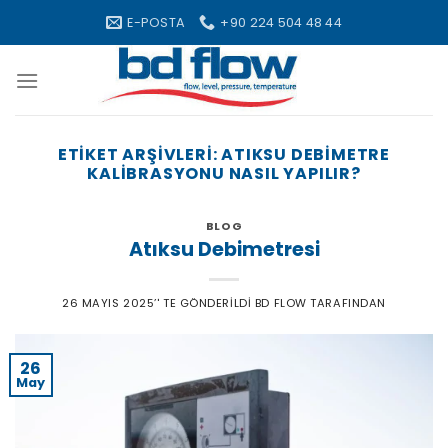
Skip
E-POSTA
+90 224 504 48 44
to
content
ETIKET ARŞIVLERI:
ATIKSU DEBIMETRE
KALIBRASYONU NASIL YAPILIR?
BLOG
Atıksu Debimetresi
26 MAYIS 2025
’' TE GÖNDERILDI
BD FLOW
TARAFINDAN
26
May