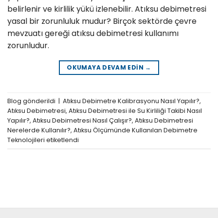
belirlenir ve kirlilik yükü izlenebilir. Atıksu debimetresi
yasal bir zorunluluk mudur? Birçok sektörde çevre
mevzuatı gereği atıksu debimetresi kullanımı
zorunludur.
OKUMAYA DEVAM EDIN
→
Blog
gönderildi
|
Atıksu Debimetre Kalibrasyonu Nasıl Yapılır?
,
Atıksu Debimetresi
,
Atıksu Debimetresi ile Su Kirliliği Takibi Nasıl
Yapılır?
,
Atıksu Debimetresi Nasıl Çalışır?
,
Atıksu Debimetresi
Nerelerde Kullanılır?
,
Atıksu Ölçümünde Kullanılan Debimetre
Teknolojileri
etiketlendi