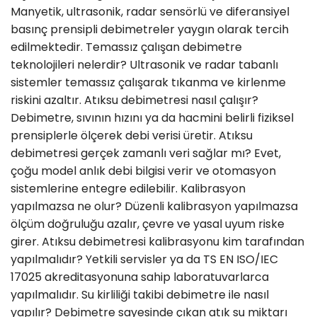
Manyetik, ultrasonik, radar sensörlü ve diferansiyel
basınç prensipli debimetreler yaygın olarak tercih
edilmektedir. Temassız çalışan debimetre
teknolojileri nelerdir? Ultrasonik ve radar tabanlı
sistemler temassız çalışarak tıkanma ve kirlenme
riskini azaltır. Atıksu debimetresi nasıl çalışır?
Debimetre, sıvının hızını ya da hacmini belirli fiziksel
prensiplerle ölçerek debi verisi üretir. Atıksu
debimetresi gerçek zamanlı veri sağlar mı? Evet,
çoğu model anlık debi bilgisi verir ve otomasyon
sistemlerine entegre edilebilir. Kalibrasyon
yapılmazsa ne olur? Düzenli kalibrasyon yapılmazsa
ölçüm doğruluğu azalır, çevre ve yasal uyum riske
girer. Atıksu debimetresi kalibrasyonu kim tarafından
yapılmalıdır? Yetkili servisler ya da TS EN ISO/IEC
17025 akreditasyonuna sahip laboratuvarlarca
yapılmalıdır. Su kirliliği takibi debimetre ile nasıl
yapılır? Debimetre sayesinde çıkan atık su miktarı