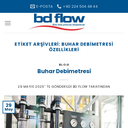
Skip
E-POSTA
+90 224 504 48 44
to
content
ETIKET ARŞIVLERI:
BUHAR DEBIMETRESI
ÖZELLIKLERI
BLOG
Buhar Debimetresi
29 MAYIS 2025
’' TE GÖNDERILDI
BD FLOW
TARAFINDAN
29
May