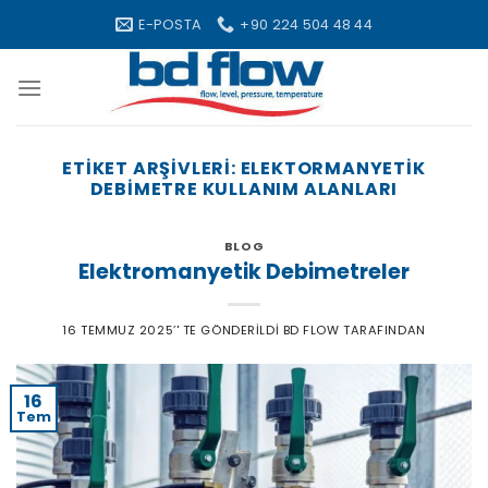
Skip
E-POSTA
+90 224 504 48 44
to
content
ETIKET ARŞIVLERI:
ELEKTORMANYETIK
DEBIMETRE KULLANIM ALANLARI
BLOG
Elektromanyetik Debimetreler
16 TEMMUZ 2025
’' TE GÖNDERILDI
BD FLOW
TARAFINDAN
16
Tem