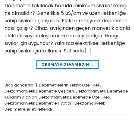
Debimetre takılacak boruda minimum sıvı iletkenliği
ne olmalıdır? Genellikle 5 µS/cm ve üzeri iletkenliğe
sahip sıvılarla çalışabilir. Elektromanyetik debimetre
nasıl çalışır? Cihaz, sıvı içinden geçen manyetik alanla
elektrik sinyali oluşturur ve bu sinyali ölçer. Hangi
sıvılar için uygundur? Yalnızca elektriksel iletkenliğe
sahip sıvılar için kullanılır. Saf suda […]
OKUMAYA DEVAM EDIN
→
Blog
gönderildi
|
Debimetrelerin Teknik Özellikleri
,
Elektormanyetik Debimetre Çeşitleri
,
Elektormanyetik Debimetre
Kullanım Alanları
,
Elektormanyetik Debimetre Özellikleri
,
Elektromanyetik Debimetre Fiyatları
,
Elektromanyetik
Debimetreler
etiketlendi