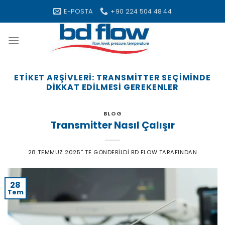
Skip
E-POSTA
+90 224 504 48 44
to
content
ETIKET ARŞIVLERI:
TRANSMITTER SEÇIMINDE
DIKKAT EDILMESI GEREKENLER
BLOG
Transmitter Nasıl Çalışır
28 TEMMUZ 2025
’' TE GÖNDERILDI
BD FLOW
TARAFINDAN
28
Tem