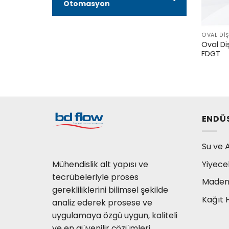
Otomasyon
OVAL DIŞ
Oval Di
FDGT
ENDÜ
Su ve A
Mühendislik alt yapısı ve
Yiyece
tecrübeleriyle proses
Madenc
gerekliliklerini bilimsel şekilde
Kağıt 
analiz ederek prosese ve
uygulamaya özgü uygun, kaliteli
ve en güvenilir çözümleri