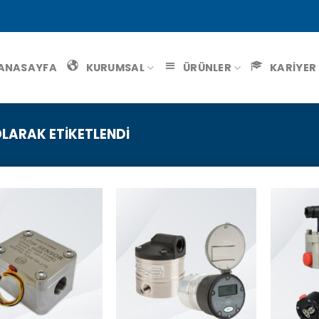
ANASAYFA
KURUMSAL
ÜRÜNLER
KARİYER
LARAK ETIKETLENDI