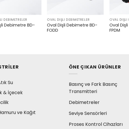
LI DEBIMETRELER
OVAL DIŞLI DEBIMETRELER
OVAL DIŞLI
şli Debimetre BD-
Oval Dişli Debimetre BD-
Oval Dişl
FODD
FPDM
STRILER
ÖNE ÇIKAN ÜRÜNLER
tık Su
Basınç ve Fark Basınç
Transmitteri
k & İçecek
Debimetreler
ilik
Hamuru ve Kağıt
Seviye Sensörleri
Proses Kontrol Cihazları