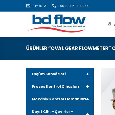
Skip
E-POSTA
+90 224 504 48 44
to
content
ÜRÜNLER “OVAL GEAR FLOWMETER” O
+
Ölçüm Sensörleri
+
Proses Kontrol Cihazları
+
Mekanik Kontrol Elemanları
Kayıt Cih. – Çevirici –
+