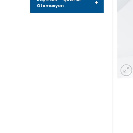
+
Otomasyon