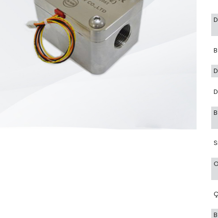
D
B
D
D
B
S
O
Ç
B