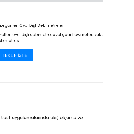
tegoriler:
Oval Dişli Debimetreler
iketler:
oval dişli debimetre
,
oval gear flowmeter
,
yakıt
ebimetresi
TEKLİF İSTE
otor test uygulamalarında akış ölçümü ve