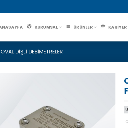
ANASAYFA
KURUMSAL
ÜRÜNLER
KARİYER
OVAL DIŞLI DEBIMETRELER
Ü
G