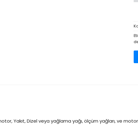
Ka
Et
d
arı, motor, Yakıt, Dizel veya yağlama yağı, ölçüm yağları, ve m