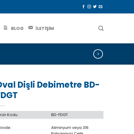
BLOG
İLETİŞİM
Oval Dişli Debimetre BD-
FDGT
rün Kodu :
BD-FDGT
övde :
Aliminyum veya 316
Palsanmaz Çelik