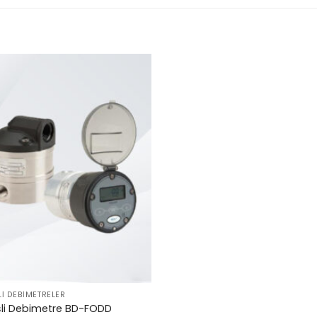
LI DEBIMETRELER
şli Debimetre BD-FODD