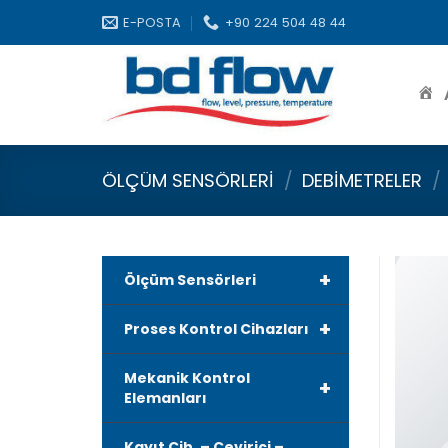
Skip
E-POSTA
+90 224 504 48 44
to
content
ÖLÇÜM SENSÖRLERI
/
DEBIMETRELER
/
+
Ölçüm Sensörleri
+
Proses Kontrol Cihazları
Mekanik Kontrol
+
Elemanları
Kayıt Cih. – Çevirici –