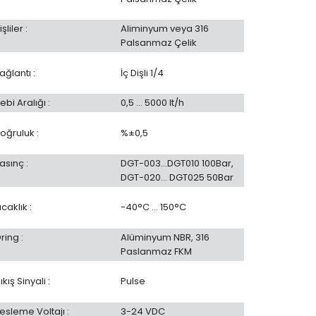
işliler :
Aliminyum veya 316
Palsanmaz Çelik
ağlantı :
İç Dişli 1/4
ebi Aralığı :
0,5 … 5000 lt/h
oğruluk :
%±0,5
asınç :
DGT-003…DGT010 100Bar,
DGT-020… DGT025 50Bar
ıcaklık :
-40°C … 150°C
ring :
Alüminyum NBR, 316
Paslanmaz FKM
ıkış Sinyali :
Pulse
esleme Voltajı :
3-24 VDC