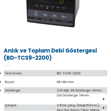
Anlık ve Toplam Debi Göstergesi
(BD-TCS9-2200)
Ürün Kodu :
BD-TCS9-2200
Boyut :
96×96 mm
Gösterge :
2×6 dijit, Alt Gösterge: 14mm,
Üst Gösterge: 14mm
Çıkışlar :
2 Röle Çıkışı (8A@250Vac),
Akış Hızı Alarm Çıkışı, Miktar