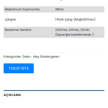
Maksimum Sayma Hızı :
10kHz
Çıkışlar :
1 Röle Çıkışı (8A@250Vac)
Besleme Gerilimi :
220Vac, 24Vdc, 12Vdc
(Siparişte belirtilmelidir.)
Kategoriler:
Debi - Akış Göstergeleri
TEKLİF İSTE
AÇIKLAMA