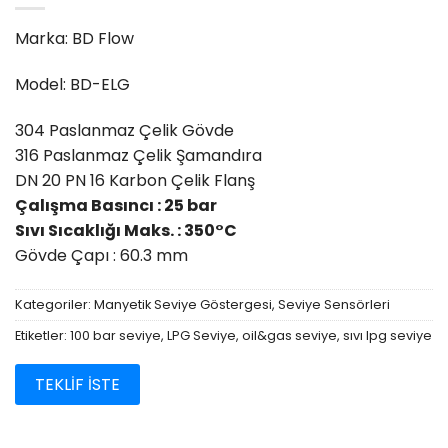
Marka: BD Flow
Model: BD-ELG
304 Paslanmaz Çelik Gövde
316 Paslanmaz Çelik Şamandıra
DN 20 PN 16 Karbon Çelik Flanş
Çalışma Basıncı : 25 bar
Sıvı Sıcaklığı Maks. : 350°C
Gövde Çapı : 60.3 mm
Kategoriler:
Manyetik Seviye Göstergesi
,
Seviye Sensörleri
Etiketler:
100 bar seviye
,
LPG Seviye
,
oil&gas seviye
,
sıvı lpg seviye
TEKLİF İSTE