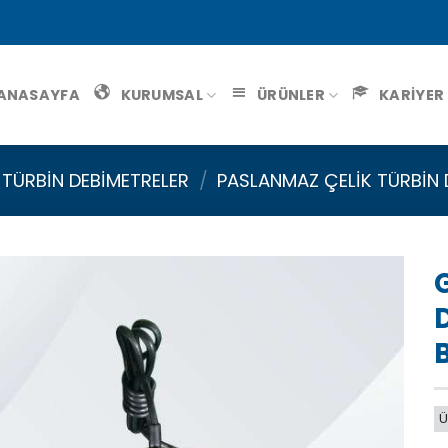
ANASAYFA
KURUMSAL
ÜRÜNLER
KARİYER
TÜRBIN DEBIMETRELER
/
PASLANMAZ ÇELIK TÜRBIN 
B
Ü