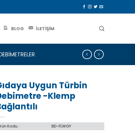
BLOG
İLETİŞİM
DEBIMETRELER
Gıdaya Uygun Türbin
Debimetre -Klemp
ağlantılı
rün Kodu :
BD-FLWGY