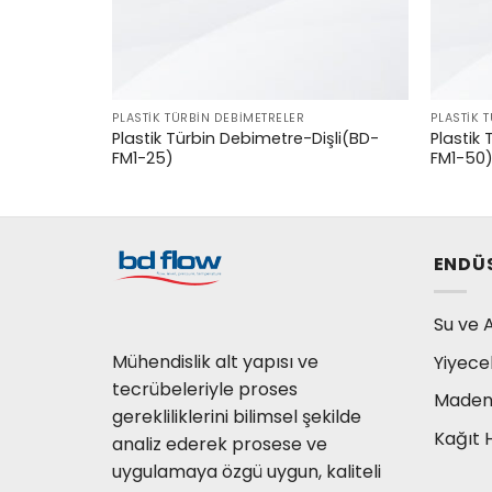
METRELER
PLASTIK TÜRBIN DEBIMETRELER
PLASTIK 
ebimetre -
Plastik Türbin Debimetre-Dişli(BD-
Plastik
FM1-25)
FM1-50
ENDÜ
Su ve A
Mühendislik alt yapısı ve
Yiyece
tecrübeleriyle proses
Madenc
gerekliliklerini bilimsel şekilde
Kağıt 
analiz ederek prosese ve
uygulamaya özgü uygun, kaliteli