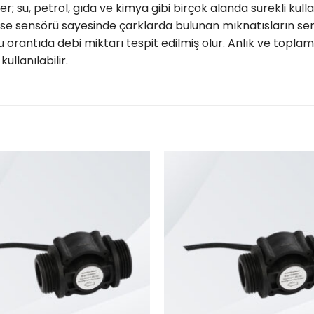
r; su, petrol, gıda ve kimya gibi birçok alanda sürekli kul
Pulse sensörü sayesinde çarklarda bulunan mıknatısların sen
 orantıda debi miktarı tespit edilmiş olur. Anlık ve topla
ullanılabilir.