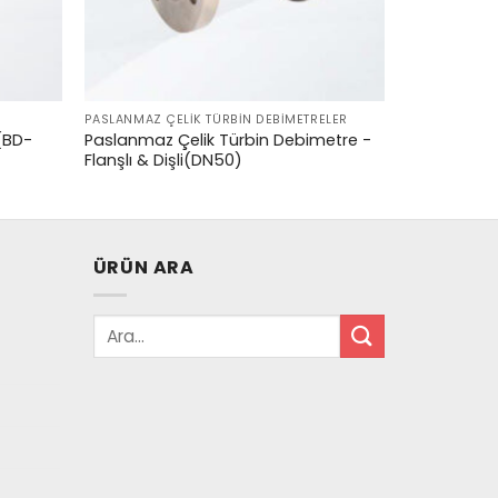
PASLANMAZ ÇELIK TÜRBIN DEBIMETRELER
i(BD-
Paslanmaz Çelik Türbin Debimetre -
Flanşlı & Dişli(DN50)
ÜRÜN ARA