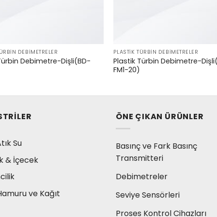
TÜRBIN DEBIMETRELER
PLASTIK TÜRBIN DEBIMETRELER
 Türbin Debimetre-Dişli(BD-
Plastik Türbin Debimetre-Dişl
)
FM1-20)
STRILER
ÖNE ÇIKAN ÜRÜNLER
tık Su
Basınç ve Fark Basınç
Transmitteri
k & İçecek
Debimetreler
ilik
Hamuru ve Kağıt
Seviye Sensörleri
Proses Kontrol Cihazları