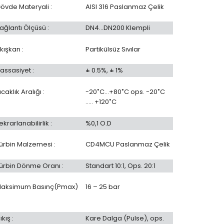
övde Materyali :
AISI 316 Paslanmaz Çelik
ağlantı Ölçüsü :
DN4…DN200 Klempli
kışkan :
Partikülsüz Sıvılar
assasiyet :
± 0.5%, ± 1%
ıcaklık Aralığı :
-20˚C…+80˚C ops. -20˚C
….. +120˚C
ekrarlanabilirlik :
%0,1 O.D
ürbin Malzemesi :
CD4MCU Paslanmaz Çelik
ürbin Dönme Oranı :
Standart 10:1, Ops. 20:1
aksimum Basınç(Pmax)
16 – 25 bar
ıkış :
Kare Dalga (Pulse), ops.