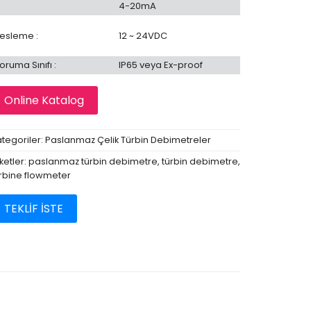
4-20mA
esleme :
12 ~ 24VDC
oruma Sınıfı :
IP65 veya Ex-proof
Online Katalog
tegoriler:
Paslanmaz Çelik Türbin Debimetreler
iketler:
paslanmaz türbin debimetre
,
türbin debimetre
,
rbine flowmeter
TEKLİF İSTE