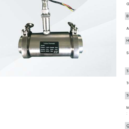
G
B
A
H
S
T
T
T
M
:
Ç