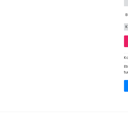
B
K
Ka
Et
tu