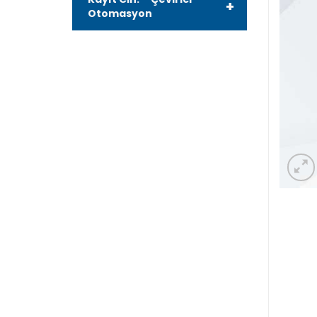
+
Otomasyon