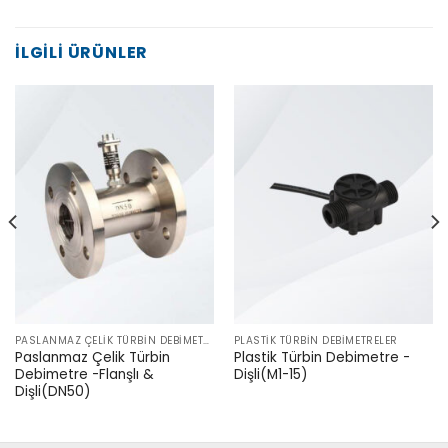
İLGILI ÜRÜNLER
PASLANMAZ ÇELIK TÜRBIN DEBIMETRELER
PLASTIK TÜRBIN DEBIMETRELER
Paslanmaz Çelik Türbin
Plastik Türbin Debimetre -
Debimetre -Flanşlı &
Dişli(M1-15)
Dişli(DN50)