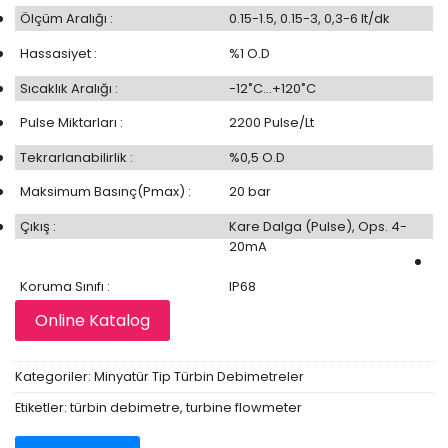
Ölçüm Aralığı :
0.15-1.5, 0.15-3, 0,3-6 lt/dk
Hassasiyet :
%1 O.D
Sıcaklık Aralığı :
-12˚C…+120˚C
Pulse Miktarları :
2200 Pulse/Lt
Tekrarlanabilirlik :
%0,5 O.D
Maksimum Basınç(Pmax) :
20 bar
Çıkış :
Kare Dalga (Pulse), Ops. 4-
20mA
Koruma Sınıfı :
IP68
Online Katalog
Kategoriler:
Minyatür Tip Türbin Debimetreler
Etiketler:
türbin debimetre
,
turbine flowmeter