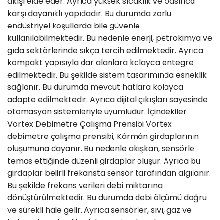
akışı elde eder. Ayrıca yüksek sıcaklık ve basınca
karşı dayanıklı yapıdadır. Bu durumda zorlu
endüstriyel koşullarda bile güvenle
kullanılabilmektedir. Bu nedenle enerji, petrokimya ve
gıda sektörlerinde sıkça tercih edilmektedir. Ayrıca
kompakt yapısıyla dar alanlara kolayca entegre
edilmektedir. Bu şekilde sistem tasarımında esneklik
sağlanır. Bu durumda mevcut hatlara kolayca
adapte edilmektedir. Ayrıca dijital çıkışları sayesinde
otomasyon sistemleriyle uyumludur. İçindekiler ​
Vortex Debimetre Çalışma Prensibi Vortex
debimetre çalışma prensibi, Kármán girdaplarının
oluşumuna dayanır. Bu nedenle akışkan, sensörle
temas ettiğinde düzenli girdaplar oluşur. Ayrıca bu
girdaplar belirli frekansta sensör tarafından algılanır.
Bu şekilde frekans verileri debi miktarına
dönüştürülmektedir. Bu durumda debi ölçümü doğru
ve sürekli hale gelir. Ayrıca sensörler, sıvı, gaz ve