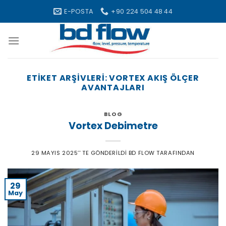
Skip
E-POSTA
+90 224 504 48 44
to
content
ETIKET ARŞIVLERI:
VORTEX AKIŞ ÖLÇER
AVANTAJLARI
BLOG
Vortex Debimetre
29 MAYIS 2025
’' TE GÖNDERILDI
BD FLOW
TARAFINDAN
29
May