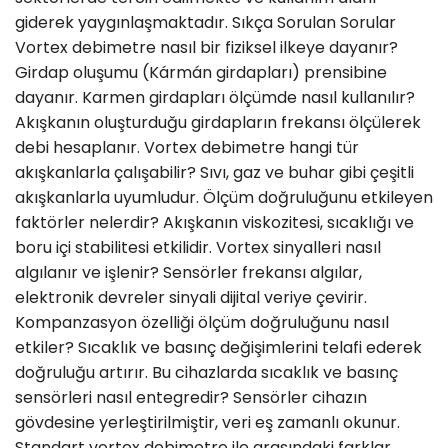
giderek yaygınlaşmaktadır. Sıkça Sorulan Sorular
Vortex debimetre nasıl bir fiziksel ilkeye dayanır?
Girdap oluşumu (Kármán girdapları) prensibine
dayanır. Karmen girdapları ölçümde nasıl kullanılır?
Akışkanın oluşturduğu girdapların frekansı ölçülerek
debi hesaplanır. Vortex debimetre hangi tür
akışkanlarla çalışabilir? Sıvı, gaz ve buhar gibi çeşitli
akışkanlarla uyumludur. Ölçüm doğruluğunu etkileyen
faktörler nelerdir? Akışkanın viskozitesi, sıcaklığı ve
boru içi stabilitesi etkilidir. Vortex sinyalleri nasıl
algılanır ve işlenir? Sensörler frekansı algılar,
elektronik devreler sinyali dijital veriye çevirir.
Kompanzasyon özelliği ölçüm doğruluğunu nasıl
etkiler? Sıcaklık ve basınç değişimlerini telafi ederek
doğruluğu artırır. Bu cihazlarda sıcaklık ve basınç
sensörleri nasıl entegredir? Sensörler cihazın
gövdesine yerleştirilmiştir, veri eş zamanlı okunur.
Standart vortex debimetre ile arasındaki farklar