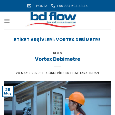
Skip
E-POSTA
+90 224 504 48 44
to
content
ETIKET ARŞIVLERI:
VORTEX DEBIMETRE
BLOG
Vortex Debimetre
29 MAYIS 2025
’' TE GÖNDERILDI
BD FLOW
TARAFINDAN
29
May