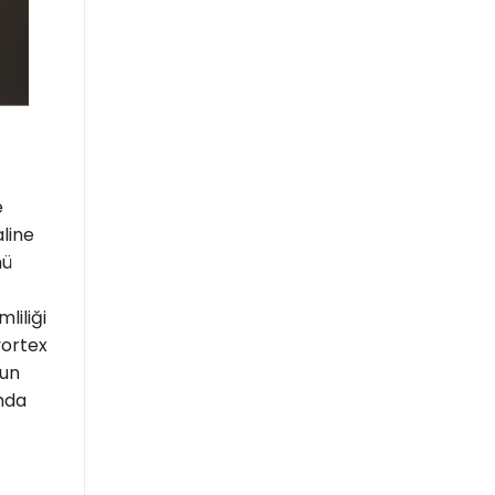
e
aline
mü
liliği
vortex
zun
umda