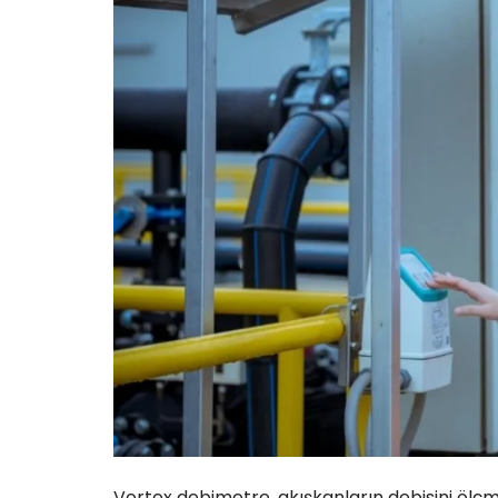
Vortex debimetre, akışkanların debisini ölçme