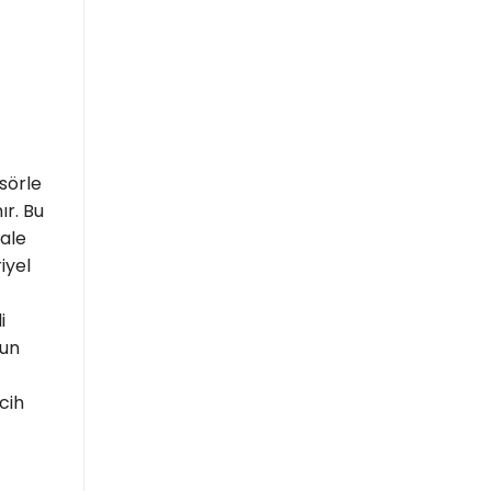
sörle
ır. Bu
hale
iyel
i
zun
cih