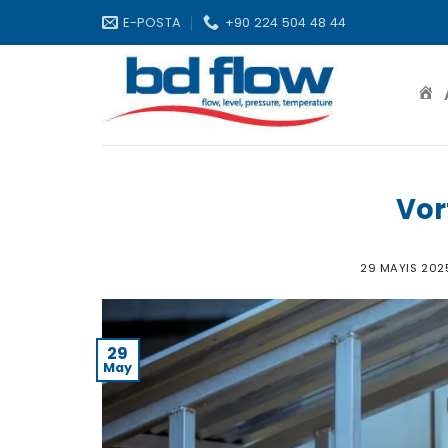
Skip
E-POSTA
+90 224 504 48 44
to
content
Vor
29 MAYIS 202
29
May