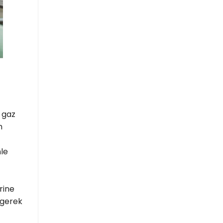
, gaz
m
nle
rine
 gerek