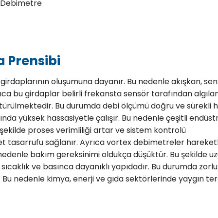
s Debimetre
 Prensibi
girdaplarının oluşumuna dayanır. Bu nedenle akışkan, sen
ca bu girdaplar belirli frekansta sensör tarafından algılan
üştürülmektedir. Bu durumda debi ölçümü doğru ve sürekli 
şında yüksek hassasiyetle çalışır. Bu nedenle çeşitli endüstr
ekilde proses verimliliği artar ve sistem kontrolü
t tasarrufu sağlanır. Ayrıca vortex debimetreler hareketl
 nedenle bakım gereksinimi oldukça düşüktür. Bu şekilde u
sıcaklık ve basınca dayanıklı yapıdadır. Bu durumda zorlu
Bu nedenle kimya, enerji ve gıda sektörlerinde yaygın ter