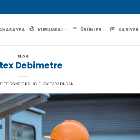
ANASAYFA
KURUMSAL
ÜRÜNLER
KARİYER
BLOG
tex Debimetre
5
’' TE GÖNDERILDI
BD FLOW
TARAFINDAN