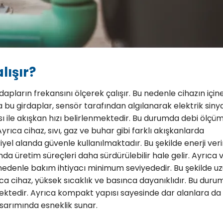
lışır?
pların frekansını ölçerek çalışır. Bu nedenle cihazın için
ca bu girdaplar, sensör tarafından algılanarak elektrik siny
sı ile akışkan hızı belirlenmektedir. Bu durumda debi ölçü
rıca cihaz, sıvı, gaz ve buhar gibi farklı akışkanlarda
yel alanda güvenle kullanılmaktadır. Bu şekilde enerji verim
a üretim süreçleri daha sürdürülebilir hale gelir. Ayrıca 
edenle bakım ihtiyacı minimum seviyededir. Bu şekilde u
ıca cihaz, yüksek sıcaklık ve basınca dayanıklıdır. Bu dur
mektedir. Ayrıca kompakt yapısı sayesinde dar alanlara da
sarımında esneklik sunar.